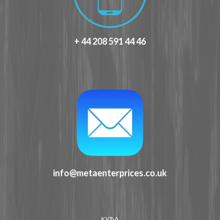
+ 44 208 591 44 46
info@metaenterprices.co.uk
КУЋА