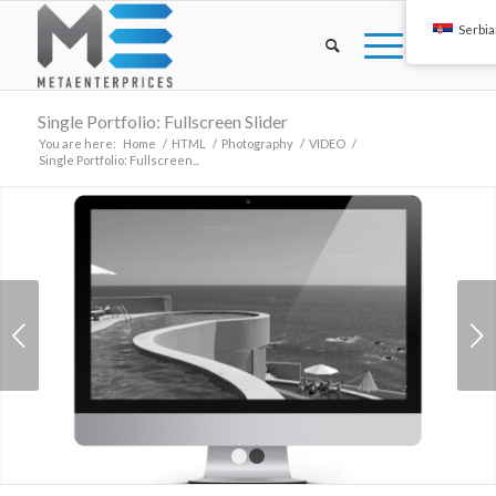
Serbi
Single Portfolio: Fullscreen Slider
You are here:
Home
/
HTML
/
Photography
/
VIDEO
/
Single Portfolio: Fullscreen...
Next
1
2