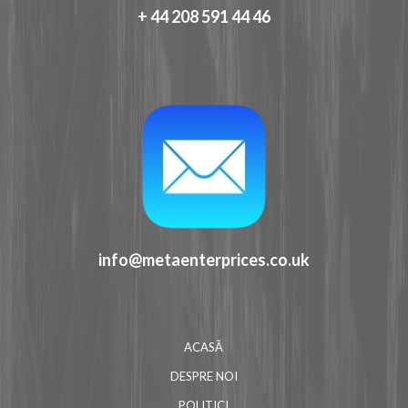
+ 44 208 591 44 46
info@metaenterprices.co.uk
ACASĂ
DESPRE NOI
POLITICI